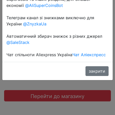
економії
@AliSuperCoinsBot
Телеграм канал зі знижками виключно для
2018-06-29
України
@ZnyzkaUa
Чехол для наушников Capshi.
Автоматичний збирач знижок з різних джерел
@SaleStack
$0.55
Чат спільноти Aliexpress Україна
Чат Аліекспресс
JD коллекция
закрити
Перейти до магазину