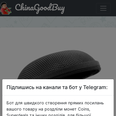
ChinaGoodBuy
Знижка на Чехол для наушников Capshi.
×
Підпишись на канали та бот у Telegram:
Бот для швидкого створення прямих посилань
вашого товару на роздліли монет Coins,
Superdeals та інших розділів, для більшої