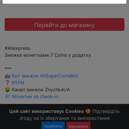
Перейти до магазину
#Aliexpress
Знижка монетками 7 Coins у додатку.
***
🤖
Бот знижок AliSuperCoinsBot
❓
RTFM
🤑 Канал знижок ZnyzhkaUA
💎
Монетки за check-in
Більше Знижок і Халяви в @ZnyzhkaUA
Цей сайт використовує Cookies
🍪 Підтвердіть
згоду на їх зберігання та використання
прийняти
відхилити