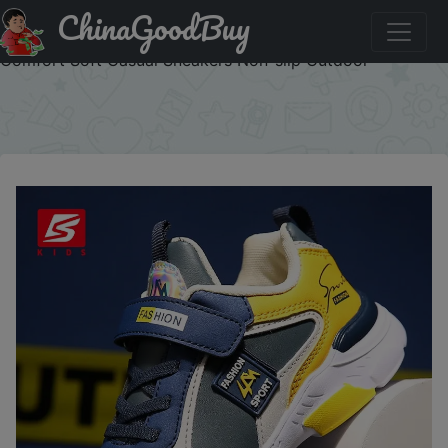
ChinaGoodBuy
Придбати по знижці Baasploa New Kids Sport Shoes
Mesh Breathable Lightweight Running Shoes Children
Comfort Soft Casual Sneakers Non-slip Outdoor
×