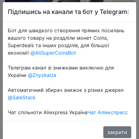
Підпишись на канали та бот у Telegram:
Бот для швидкого створення прямих посилань
вашого товару на роздліли монет Coins,
2025-07-13
Superdeals та інших розділів, для більшої
Baasploa New Kids Sport Shoes
економії
@AliSuperCoinsBot
Mesh Breathable Lightweight
Телеграм канал зі знижками виключно для
Running Shoes Children Comfort
України
@ZnyzkaUa
Soft Casual Sneakers Non-slip
Outdoor
Автоматичний збирач знижок з різних джерел
@SaleStack
$6.44
Чат спільноти Aliexpress Україна
Чат Аліекспресс
закрити
Coins