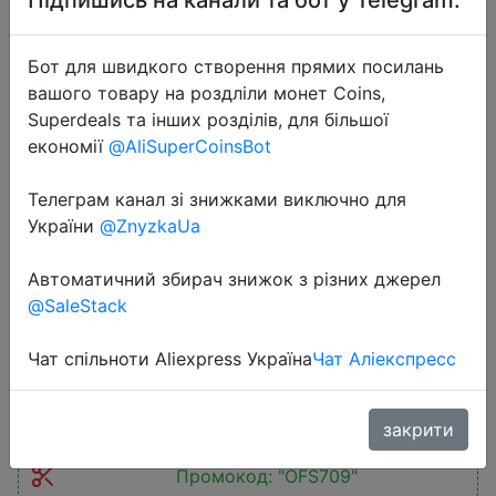
Бот для швидкого створення прямих посилань
вашого товару на роздліли монет Coins,
Superdeals та інших розділів, для більшої
економії
@AliSuperCoinsBot
2025-07-11
Телеграм канал зі знижками виключно для
UGREEN Nexode 130W 20000mAh
України
@ZnyzkaUa
Power Bank Built-in Type C Cable
Portable 100W External Battery
Автоматичний збирач знижок з різних джерел
PowerBanks Fast Charge for Laptop
@SaleStack
Чат спільноти Aliexpress Україна
Чат Аліекспресс
$33.93
закрити
Промокод:
"OFS709"