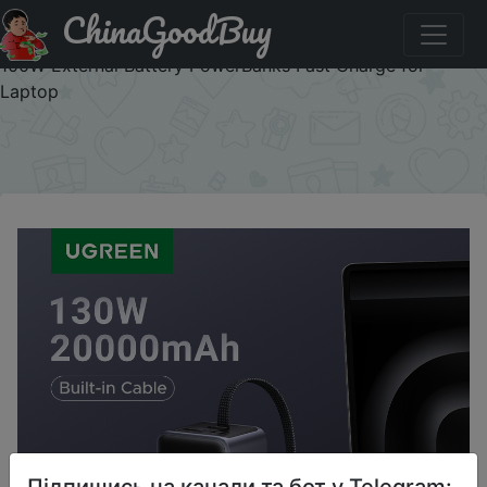
ChinaGoodBuy
Придбати по знижці OFS709 UGREEN Nexode 130W
20000mAh Power Bank Built-in Type C Cable Portable
100W External Battery PowerBanks Fast Charge for
Laptop
×
Підпишись на канали та бот у Telegram: