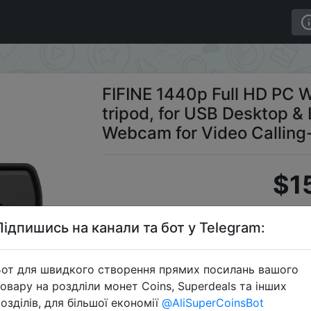
cam with Microphone, tripod, for USB Desktop & Laptop,
FIFINE 1440p Full HD PC 
tripod, for USB Desktop &
Webcam for Video Callin
$1
Підпишись на канали та бот у Telegram:
Промок
от для швидкого створення прямих посилань вашого
овару на роздліли монет Coins, Superdeals та інших
озділів, для більшої економії
@AliSuperCoinsBot
Перейти 