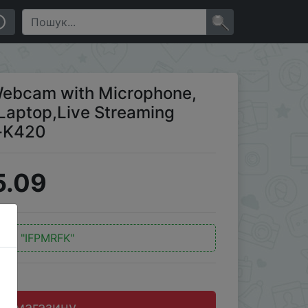
Live Streaming Webcam for Video Calling-K420
×
Webcam with Microphone,
 Laptop,Live Streaming
g-K420
5.09
од:
"IFPMRFK"
до магазину