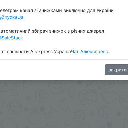
елеграм канал зі знижками виключно для України
@ZnyzkaUa
втоматичний збирач знижок з різних джерел
SaleStack
ат спільноти Aliexpress Україна
Чат Аліекспресс
IFPFGSU, IFPGR15 + знижка монетками 54 Coins у додатк
закрити