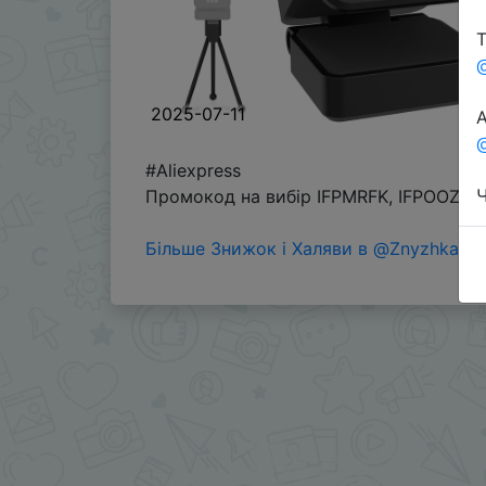
Т
2025-07-11
А
@
#Aliexpress
Ч
Промокод на вибір IFPMRFK, IFPOOZE, 
Більше Знижок і Халяви в @ZnyzhkaUA