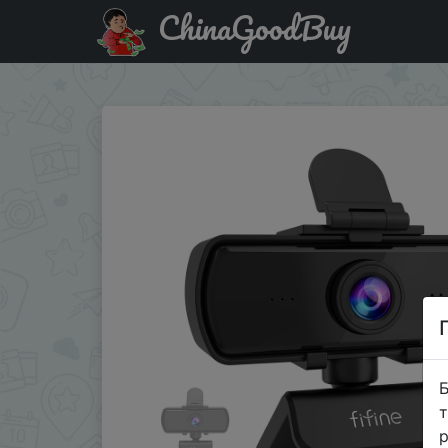
ChinaGoodBuy
Придбати по знижці IFPMRFK FIFINE 1440p Full HD PC Web
Б
т
р