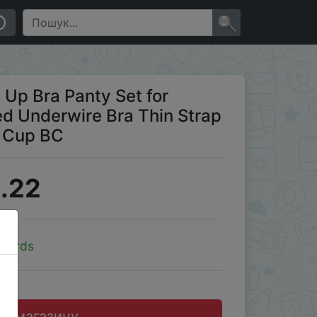
n Strap Transparent Thong 36-40 Cup BC
×
 Up Bra Panty Set for
 Underwire Bra Thin Strap
 Cup BC
.22
yBirds
до магазину