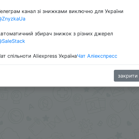
елеграм канал зі знижками виключно для України
@ZnyzkaUa
втоматичний збирач знижок з різних джерел
SaleStack
ат спільноти Aliexpress Україна
Чат Аліекспресс
закрити