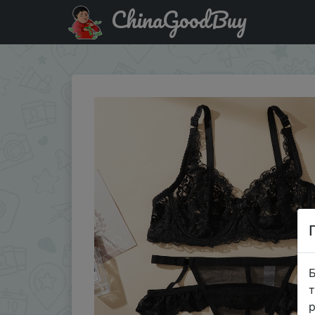
ChinaGoodBuy
Придбати по знижці Sexy Ultra-Thin Lace Push Up Bra P
Б
т
р