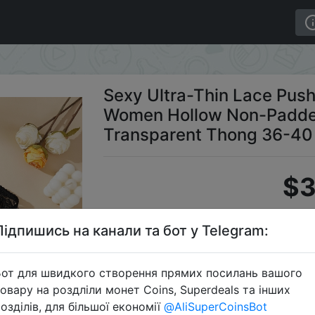
anty Set for Women Hollow Non-Padded Underwire Bra Thi
Sexy Ultra-Thin Lace Push
Women Hollow Non-Padded
Transparent Thong 36-40
$3
Підпишись на канали та бот у Telegram:
Earl
от для швидкого створення прямих посилань вашого
овару на роздліли монет Coins, Superdeals та інших
озділів, для більшої економії
@AliSuperCoinsBot
Перейти 