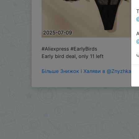
Т
2025-07-09
А
@
#Aliexpress #EarlyBirds
Ч
Early bird deal, only 11 left
Більше Знижок і Халяви в @ZnyzhkaUA