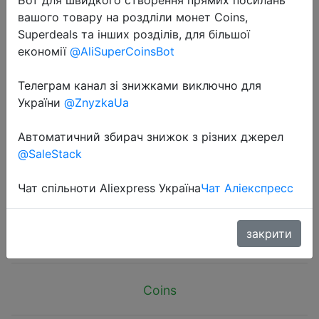
вашого товару на роздліли монет Coins,
Superdeals та інших розділів, для більшої
економії
@AliSuperCoinsBot
Телеграм канал зі знижками виключно для
2025-07-08
України
@ZnyzkaUa
Luxury Skin Friendly Leather Phone
Case For iPhone 17 16 E 15 14 13 12
Автоматичний збирач знижок з різних джерел
@SaleStack
11 Pro XS Max XR X SE 8 7 Plus
Ultra-thin Silicone Cover
Чат спільноти Aliexpress Україна
Чат Аліекспресс
$2.97
закрити
Coins