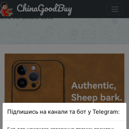
ChinaGoodBuy
Акція на Luxury Skin Friendly Leather Phone Case For
iPhone 17 16 E 15 14 13 12 11 Pro XS Max XR X SE 8 7 Plus
Ultra-thin Silicone Cover
×
Підпишись на канали та бот у Telegram:
Бот для швидкого створення прямих посилань