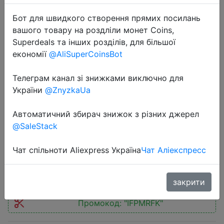
Бот для швидкого створення прямих посилань
вашого товару на роздліли монет Coins,
Superdeals та інших розділів, для більшої
економії
@AliSuperCoinsBot
2025-07-08
Телеграм канал зі знижками виключно для
Backpack For Men And Women,
України
@ZnyzkaUa
Fashionable Black, Large Capacity,
Anti-theft, Waterproof, And Durable
Автоматичний збирач знижок з різних джерел
Laptop Bag, USB Charging Port
@SaleStack
Чат спільноти Aliexpress Україна
Чат Аліекспресс
$16.43
закрити
Промокод:
"IFPMRFK"