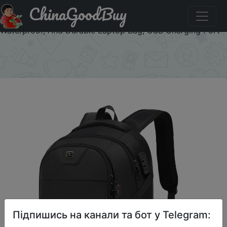
ChinaGoodBuy
Паридбати з промокодом IFPMRFK Backpack For Men
And Women, Fashionable Black, Large Capacity, Anti-theft,
Waterproof, And Durable Laptop Bag, USB Charging Port
×
Підпишись на канали та бот у Telegram: