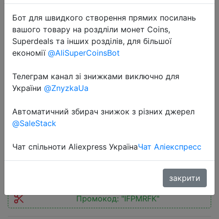
Бот для швидкого створення прямих посилань
вашого товару на роздліли монет Coins,
Superdeals та інших розділів, для більшої
економії
@AliSuperCoinsBot
2025-07-06
Телеграм канал зі знижками виключно для
XIAOMI MIJIA Portable Juicer Cup 2
України
@ZnyzkaUa
MJZZB02PL Electric Fruit Blender
Machine Orange Juicer Kitchen
Автоматичний збирач знижок з різних джерел
Food Processor Make Juice
@SaleStack
Чат спільноти Aliexpress Україна
Чат Аліекспресс
$19.23
закрити
Промокод:
"IFPMRFK"