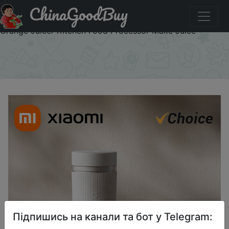
ChinaGoodBuy
Придбати по знижці IFPMRFK XIAOMI MIJIA Portable
Juicer Cup 2 MJZZB02PL Electric Fruit Blender Machine
Orange Juicer Kitchen Food Processor Make Juice
×
Підпишись на канали та бот у Telegram: