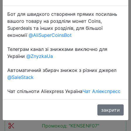
Бот для швидкого створення прямих посилань
вашого товару на роздліли монет Coins,
Superdeals та інших розділів, для більшої
економії
@AliSuperCoinsBot
2025-07-06
Телеграм канал зі знижками виключно для
KENSEN S2 Hair Clippers for Men
України
@ZnyzkaUa
Cordless Beard Trimmer Hair
Автоматичний збирач знижок з різних джерел
Trimmers Set 6800RPM Shaver Hair
@SaleStack
Cutting Machine Clippers for Barber
Чат спільноти Aliexpress Україна
Чат Аліекспресс
$8.76
закрити
Промокод:
"KENSENF07"