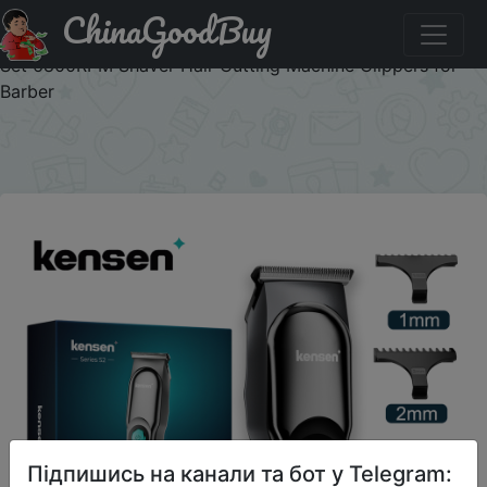
ChinaGoodBuy
Паридбати з промокодом KENSENF07 KENSEN S2 Hair
Clippers for Men Cordless Beard Trimmer Hair Trimmers
Set 6800RPM Shaver Hair Cutting Machine Clippers for
Barber
×
Підпишись на канали та бот у Telegram: