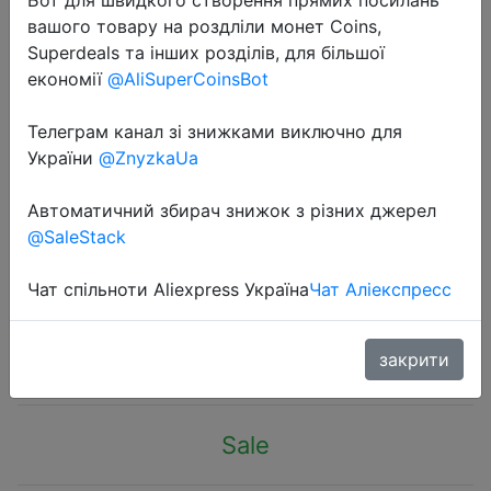
вашого товару на роздліли монет Coins,
Superdeals та інших розділів, для більшої
економії
@AliSuperCoinsBot
Телеграм канал зі знижками виключно для
2025-07-05
України
@ZnyzkaUa
Magnetic Screwdriver Set 25 In 1 Kit
Bits Precision Electronics Computer
Автоматичний збирач знижок з різних джерел
@SaleStack
PC Phone Disassembly
Multifunctional Maintenance Tool
Чат спільноти Aliexpress Україна
Чат Аліекспресс
$3.68
закрити
Sale