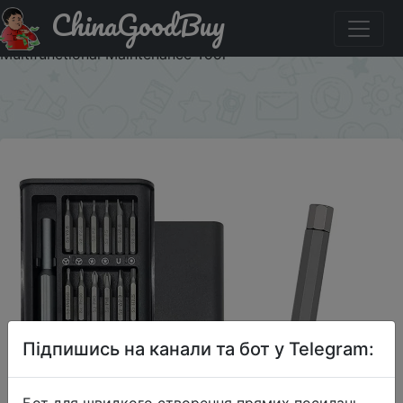
ChinaGoodBuy
Придбати Magnetic Screwdriver Set 25 In 1 Kit Bits
Precision Electronics Computer PC Phone Disassembly
Multifunctional Maintenance Tool
×
Підпишись на канали та бот у Telegram:
Бот для швидкого створення прямих посилань