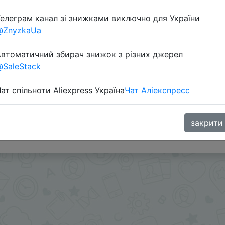
елеграм канал зі знижками виключно для України
@ZnyzkaUa
втоматичний збирач знижок з різних джерел
SaleStack
ат спільноти Aliexpress Україна
Чат Аліекспресс
0) + промокод на вибір CDUA05, ZNZKUAAF05, UKRKOD
ка монетками 44 Coins у додатку через розділ монет.
закрити