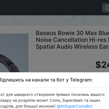
th Headphones 45dB Noise Cancellation Hi-res LDAC Over
Baseus Bowie 30 Max Blu
Noise Cancellation Hi-re
Spatial Audio Wireless Ea
$2
Підпишись на канали та бот у Telegram:
Промок
от для швидкого створення прямих посилань вашого
овару на роздліли монет Coins, Superdeals та інших
озділів, для більшої економії
@AliSuperCoinsBot
Перейти 