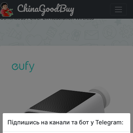
ChinaGoodBuy
Купити по знижці IFP3J2N eufy security S220 SoloCam
Solar Security Camera Wireless Outdoor Camera
Continuous Power 2K Resolution Wireless
×
Підпишись на канали та бот у Telegram: