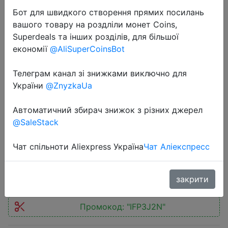
Бот для швидкого створення прямих посилань
вашого товару на роздліли монет Coins,
Superdeals та інших розділів, для більшої
економії
@AliSuperCoinsBot
2025-06-30
Телеграм канал зі знижками виключно для
eufy security S220 SoloCam Solar
України
@ZnyzkaUa
Security Camera Wireless Outdoor
Автоматичний збирач знижок з різних джерел
Camera Continuous Power 2K
@SaleStack
Resolution Wireless
Чат спільноти Aliexpress Україна
Чат Аліекспресс
$66.02
закрити
Промокод:
"IFP3J2N"