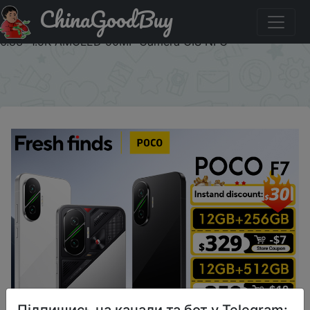
ChinaGoodBuy
Купити по знижці 07ALLPC POCO F7 5G Global Version
Smartphone Snapdragon® 8s Gen 4 6500mAh Battery
6.83" 1.5K AMOLED 50MP Camera OIS NFC
×
Підпишись на канали та бот у Telegram: