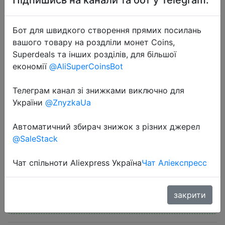
Бот для швидкого створення прямих посилань
вашого товару на роздліли монет Coins,
Superdeals та інших розділів, для більшої
економії
@AliSuperCoinsBot
2025-06-26
POCO F7 5G Global Version
Телеграм канал зі знижками виключно для
Smartphone Snapdragon® 8s Gen 4
України
@ZnyzkaUa
6500mAh Battery 6.83" 1.5K
AMOLED 50MP Camera OIS NFC
Автоматичний збирач знижок з різних джерел
@SaleStack
$328
Чат спільноти Aliexpress Україна
Чат Аліекспресс
закрити
Промокод:
"07ALLPC"