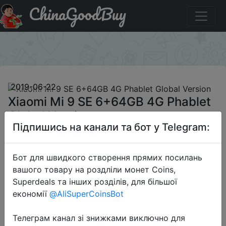
ChinaGoodBuy
Купити на розпродажі Xiaomi Mi 9 SE 6+64GB 4G
Phablet Global Version
×
2019-06-22
Xiaomi Mi 9 SE 6+64GB 4G Phablet
Global Version
Підпишись на канали та бот у Telegram:
$255.99
Бот для швидкого створення прямих посилань
вашого товару на роздліли монет Coins,
Superdeals та інших розділів, для більшої
Sale
економії
@AliSuperCoinsBot
Телеграм канал зі знижками виключно для