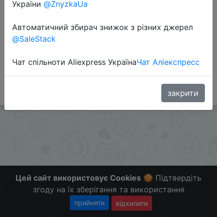
України
@ZnyzkaUa
Перейти до магазину
Автоматичний збирач знижок з різних джерел
@SaleStack
#Gearbest
Чат спільноти Aliexpress Україна
Чат Аліекспресс
Ниже цены не было.
Больше скидок в телеграмм
t.me/ChinaGoodBuy
закрити
Цей сайт використовує Cookies
🍪 Підтвердіть
згоду на їх зберігання та використання
прийняти
відхилити