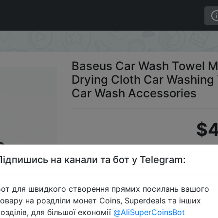
 Drying Cloth Car Washing Towels Car Care Detailing Car 
Baseus Car Wash Towel Mi
Drying Cloth Car Washing 
Car Wash Accessories
$4
Підпишись на канали та бот у Telegram:
C
от для швидкого створення прямих посилань вашого
овару на роздліли монет Coins, Superdeals та інших
озділів, для більшої економії
@AliSuperCoinsBot
Перейти 