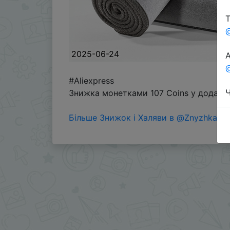
Т
2025-06-24
А
@
#Aliexpress
Ч
Знижка монетками 107 Coins у додатку
Більше Знижок і Халяви в @ZnyzhkaUA