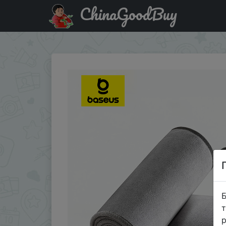
ChinaGoodBuy
Акція на Baseus Car Wash Towel Microfiber Auto Cleaning
Б
т
р