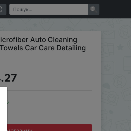
Wash Accessories
×
crofiber Auto Cleaning
Towels Car Care Detailing
.27
oins
до магазину