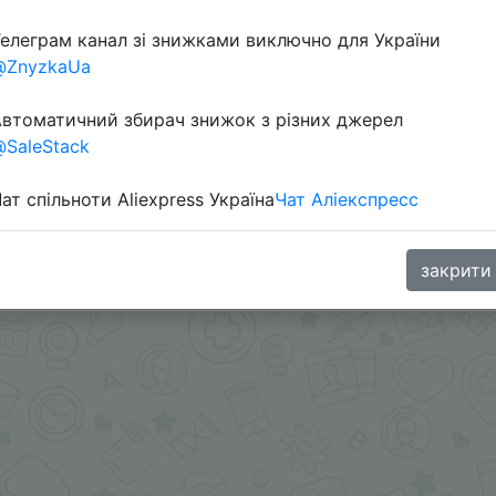
елеграм канал зі знижками виключно для України
@ZnyzkaUa
втоматичний збирач знижок з різних джерел
SaleStack
ат спільноти Aliexpress Україна
Чат Аліекспресс
.
закрити