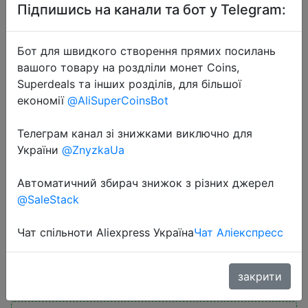
Підпишись на канали та бот у Telegram:
Бот для швидкого створення прямих посилань
вашого товару на роздліли монет Coins,
Superdeals та інших розділів, для більшої
економії
@AliSuperCoinsBot
2025-06-23
DEWALT Original PH2/SL8 Drill Bit
Телеграм канал зі знижками виключно для
50-89MM Hexagonal Sleeve
України
@ZnyzkaUa
Magnetic Ring Set DWASLVMF2
Автоматичний збирач знижок з різних джерел
DT70547T DWA2PH2SL Power Tool
@SaleStack
Attachments
Чат спільноти Aliexpress Україна
Чат Аліекспресс
$9.11
закрити