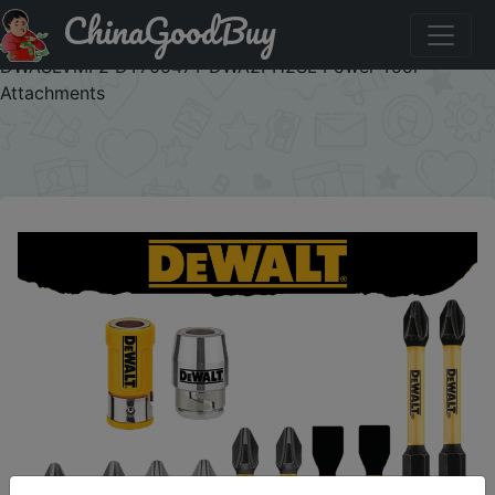
ChinaGoodBuy
Купити по знижці IFPN1ZV DEWALT Original PH2/SL8 Drill
Bit 50-89MM Hexagonal Sleeve Magnetic Ring Set
DWASLVMF2 DT70547T DWA2PH2SL Power Tool
Attachments
×