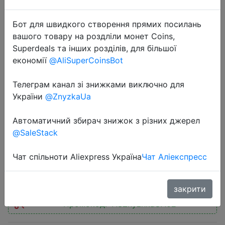
Бот для швидкого створення прямих посилань
вашого товару на роздліли монет Coins,
Superdeals та інших розділів, для більшої
економії
@AliSuperCoinsBot
2025-06-23
Open-Ear Headphones Earphones,
Телеграм канал зі знижками виключно для
Ear-hook TWS True-Wireless
України
@ZnyzkaUa
Bluetooth 6.0 Wireless Earbuds,
Автоматичний збирач знижок з різних джерел
Spatial Audio, 30H play
@SaleStack
Чат спільноти Aliexpress Україна
Чат Аліекспресс
$15.6
закрити
Промокод:
"ASZnyzhkaUA02"