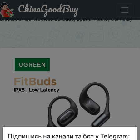
ChinaGoodBuy
Промокод на знижку ASZnyzhkaUA02 Open-Ear
Headphones Earphones, Ear-hook TWS True-Wireless
Bluetooth 6.0 Wireless Earbuds, Spatial Audio, 30H play
×
Підпишись на канали та бот у Telegram: