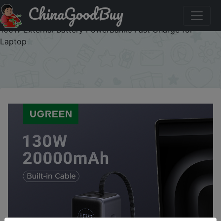
ChinaGoodBuy
Купити по знижці XNR613 UGREEN Nexode 130W
20000mAh Power Bank Built-in Type C Cable Portable
100W External Battery PowerBanks Fast Charge for
Laptop
×