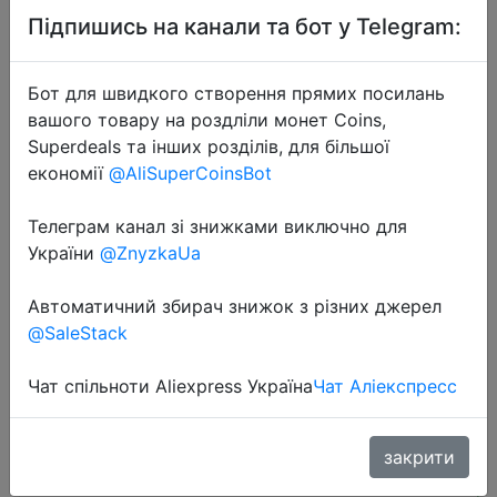
Підпишись на канали та бот у Telegram:
Бот для швидкого створення прямих посилань
вашого товару на роздліли монет Coins,
Superdeals та інших розділів, для більшої
економії
@AliSuperCoinsBot
2025-06-20
UGREEN Nexode 130W 20000mAh
Телеграм канал зі знижками виключно для
Power Bank Built-in Type C Cable
України
@ZnyzkaUa
Portable 100W External Battery
PowerBanks Fast Charge for Laptop
Автоматичний збирач знижок з різних джерел
@SaleStack
$31.63
Чат спільноти Aliexpress Україна
Чат Аліекспресс
закрити
Промокод:
"XNR613"