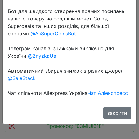
Бот для швидкого створення прямих посилань
вашого товару на роздліли монет Coins,
Superdeals та інших розділів, для більшої
економії
@AliSuperCoinsBot
2025-06-20
Телеграм канал зі знижками виключно для
MIUI 5L Air Fryer, Electric Hot fryer
України
@ZnyzkaUa
Oven Oilless Cooker with Touch
Control & Nonstick Basket & Visible
Автоматичний збирач знижок з різних джерел
Window, Family Size
@SaleStack
Чат спільноти Aliexpress Україна
Чат Аліекспресс
$49.83
закрити
Промокод:
"03MIUI618"