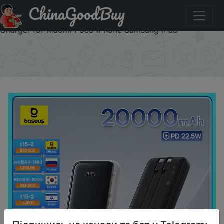
ChinaGoodBuy
Придбати по акціи Baseus Power Bank 20000mAh PD
22.5W Fast Charging Phone External Battery Powerbank
Charger for Xiaomi Poco iPhone Samsung iPad
×