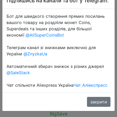
Підпишись на канали та бот у Telegram:
Бот для швидкого створення прямих посилань
вашого товару на роздліли монет Coins,
Superdeals та інших розділів, для більшої
економії
@AliSuperCoinsBot
2025-06-17
Baseus Power Bank 20000mAh PD
Телеграм канал зі знижками виключно для
22.5W Fast Charging Phone
України
@ZnyzkaUa
External Battery Powerbank
Charger for Xiaomi Poco iPhone
Автоматичний збирач знижок з різних джерел
Samsung iPad
@SaleStack
Чат спільноти Aliexpress Україна
Чат Аліекспресс
$14.87
закрити
BigSave