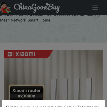
ChinaGoodBuy
Придбати по знижці ASZnyzhkaUA04 Xiaomi Mijia
AX3000E Router WiFi6 2976Mbps 2.4G/5GHz Dual
DAN/LAN ports Qualcomm Processors 256MB Memory
Mesh Network Smart Home
×