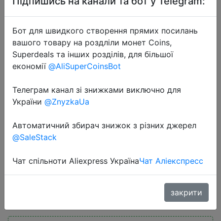
Підпишись на канали та бот у Telegram:
Бот для швидкого створення прямих посилань
вашого товару на роздліли монет Coins,
Superdeals та інших розділів, для більшої
економії
@AliSuperCoinsBot
2025-06-16
Телеграм канал зі знижками виключно для
Xiaomi Mijia AX3000E Router WiFi6
України
@ZnyzkaUa
2976Mbps 2.4G/5GHz Dual
DAN/LAN ports Qualcomm
Автоматичний збирач знижок з різних джерел
Processors 256MB Memory Mesh
@SaleStack
Network Smart Home
Чат спільноти Aliexpress Україна
Чат Аліекспресс
$22.71
закрити