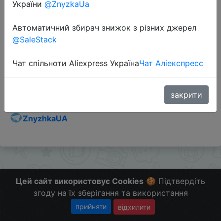
України
@ZnyzkaUa
Автоматичний збирач знижок з різних джерел
@SaleStack
Перейти до магазину
Чат спільноти Aliexpress Україна
Чат Аліекспресс
Додаткова інформація відсутня.
Слідкуйте за знижками на мобільному, в телеграм
закрити
каналі:
ZnyzhkaUA
Цей сайт використовує Cookies
🍪 Підтвердіть
згоду на їх зберігання та використання
прийняти
відхилити