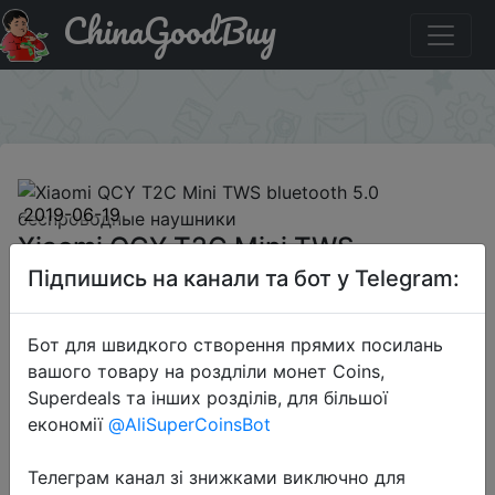
ChinaGoodBuy
Паридбати з промокодом BGQCYT2C Xiaomi QCY T2C
Mini TWS bluetooth 5.0 беспроводные наушники
×
2019-06-19
Xiaomi QCY T2C Mini TWS
bluetooth 5.0 беспроводные
Підпишись на канали та бот у Telegram:
наушники
Бот для швидкого створення прямих посилань
вашого товару на роздліли монет Coins,
$20.99
Superdeals та інших розділів, для більшої
економії
@AliSuperCoinsBot
Телеграм канал зі знижками виключно для
Промокод:
"BGQCYT2C"