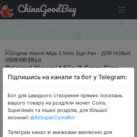
ChinaGoodBuy
Купити по знижці NEWLT2018531RU3 Original Xiaomi
Mijia 0.5mm Sign Pen - ДЛЯ НОВЫХ ПОКУПАТЕЛЕЙ
×
2018-06-28
Original Xiaomi Mijia 0.5mm Sign
Pen - ДЛЯ НОВЫХ ПОКУПАТЕЛЕЙ
Підпишись на канали та бот у Telegram:
Бот для швидкого створення прямих посилань
$0.99
вашого товару на роздліли монет Coins,
Superdeals та інших розділів, для більшої
економії
@AliSuperCoinsBot
Промокод:
"NEWLT2018531RU3"
Телеграм канал зі знижками виключно для