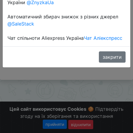
України
@ZnyzkaUa
Автоматичний збирач знижок з різних джерел
Перейти до магазину
@SaleStack
Чат спільноти Aliexpress Україна
Чат Аліекспресс
Додаткова інформація відсутня.
Слідкуйте за знижками на мобільному, в телеграм
каналі:
закрити
ZnyzhkaUA
Цей сайт використовує Cookies
🍪 Підтвердіть
згоду на їх зберігання та використання
прийняти
відхилити