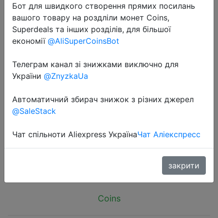
Бот для швидкого створення прямих посилань
вашого товару на роздліли монет Coins,
Superdeals та інших розділів, для більшої
економії
@AliSuperCoinsBot
Телеграм канал зі знижками виключно для
2025-06-06
України
@ZnyzkaUa
Cute Cartoon Dinosaur Baby
Backpacks Kindergarten Schoolbag
Автоматичний збирач знижок з різних джерел
Children Boys Girls School Bags
@SaleStack
Adjustable Animals Kid Backpack
Чат спільноти Aliexpress Україна
Чат Аліекспресс
$2.64
закрити
Coins