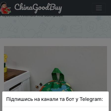
ChinaGoodBuy
Акція на Cute Cartoon Dinosaur Baby Backpacks
Kindergarten Schoolbag Children Boys Girls School Bags
Adjustable Animals Kid Backpack
×
Підпишись на канали та бот у Telegram: