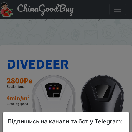
ChinaGoodBuy
Промокод на знижку IFPSXBK DIVEDEER Cleaning robot
intelligent water spray belt automatic water spray function
anti drop magnetic glass household cleaning
×
Підпишись на канали та бот у Telegram: