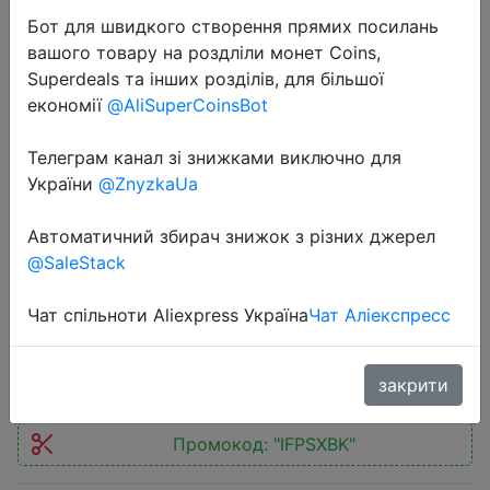
Бот для швидкого створення прямих посилань
вашого товару на роздліли монет Coins,
Superdeals та інших розділів, для більшої
економії
@AliSuperCoinsBot
2025-06-04
Телеграм канал зі знижками виключно для
DIVEDEER Cleaning robot intelligent
України
@ZnyzkaUa
water spray belt automatic water
Автоматичний збирач знижок з різних джерел
spray function anti drop magnetic
@SaleStack
glass household cleaning
Чат спільноти Aliexpress Україна
Чат Аліекспресс
$43.84
закрити
Промокод:
"IFPSXBK"