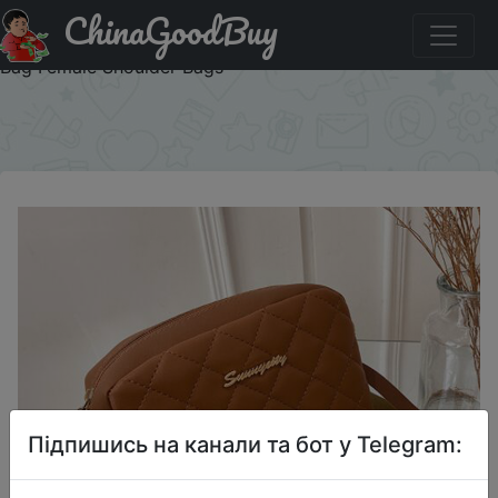
ChinaGoodBuy
Знижка на 2025 Fashion Crossbody Bags Women's Soft
Pu Leather Letter Bag Simple Solid Diamond Lattice Tote
Bag Female Shoulder Bags
×
Підпишись на канали та бот у Telegram: