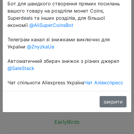
Бот для швидкого створення прямих посилань
вашого товару на роздліли монет Coins,
Superdeals та інших розділів, для більшої
економії
@AliSuperCoinsBot
Телеграм канал зі знижками виключно для
2025-05-31
України
@ZnyzkaUa
2025 Fashion Crossbody Bags
Women's Soft Pu Leather Letter Bag
Автоматичний збирач знижок з різних джерел
Simple Solid Diamond Lattice Tote
@SaleStack
Bag Female Shoulder Bags
Чат спільноти Aliexpress Україна
Чат Аліекспресс
$2.58
закрити
EarlyBirds