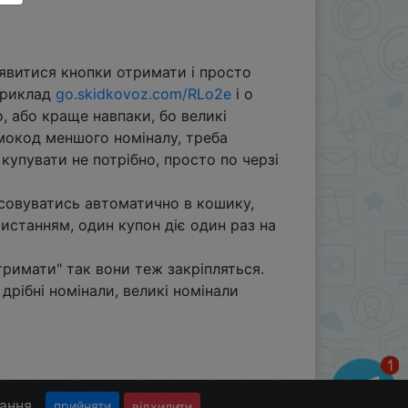
'явитися кнопки отримати і просто
априклад
go.skidkovoz.com/RLo2e
і о
, або краще навпаки, бо великі
мокод меншого номіналу, треба
купувати не потрібно, просто по черзі
осовуватись автоматично в кошику,
истанням, один купон діє один раз на
римати" так вони теж закріпляться.
дрібні номінали, великі номінали
тання
прийняти
відхилити