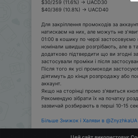
$30/259 (11.6%) → UACD30
$40/369 (10.8%) → UACD40
Для закріплення промокодів за аккаунт
натискаєм на них, але можуть не з'яв
01:00 в кошику по черзі застосовуємо
номінали швидше розгрібають, але в 
додатково підтвердити що ви згодні за
застосували проміки і після застосув
Після того як усі промокоди застосую
діятимуть до кінця розпродажу або по
аккаунт.
Якщо на сторінці промо з'явиться кно
Рекомендую зібрати їх на початку розд
зазвичай розбирають в перші 10-15 сек
Більше Знижок і Халяви в @ZnyzhkaUA
Цей сайт використовує Co