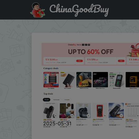
ChinaGoodBuy
Придбати по знижці ASAFFUA2 Промокоди на Choice D
2025-05-31