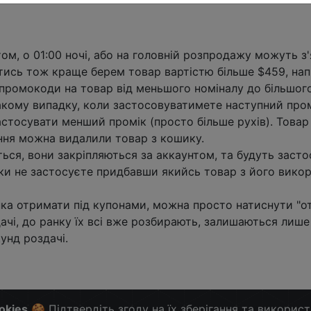
ом, о 01:00 ночі, або на головній розпродажу можуть з
итись тож краще берем товар вартістю більше $459, н
 промокоди на товар від меньшого номіналу до більшого
такому випадку, коли застосовуватимете наступний про
стосувати менший промік (просто більше рухів). Товар 
ання можна видалили товар з кошику.
ться, вони закріпляються за аккаунтом, та будуть заст
ки не застосуєте придбавши якийсь товар з його викор
пка отримати під купонами, можна просто натиснути "от
ачі, до ранку їх всі вже розбирають, залишаються лише 
унд роздачі.
okies
🍪 Підтвердіть згоду на їх зберігання та викорис