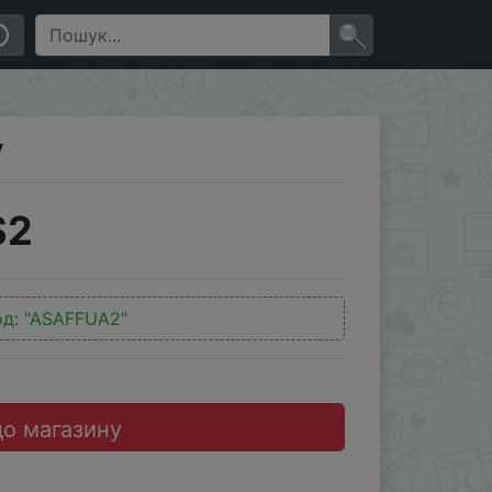
×
y
$2
од:
"ASAFFUA2"
до магазину