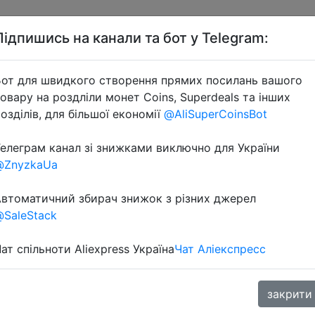
Підпишись на канали та бот у Telegram:
от для швидкого створення прямих посилань вашого
овару на роздліли монет Coins, Superdeals та інших
озділів, для більшої економії
@AliSuperCoinsBot
елеграм канал зі знижками виключно для України
@ZnyzkaUa
втоматичний збирач знижок з різних джерел
SaleStack
ккаунтом о 01:00 ночі 01.06
ат спільноти Aliexpress Україна
Чат Аліекспресс
закрити