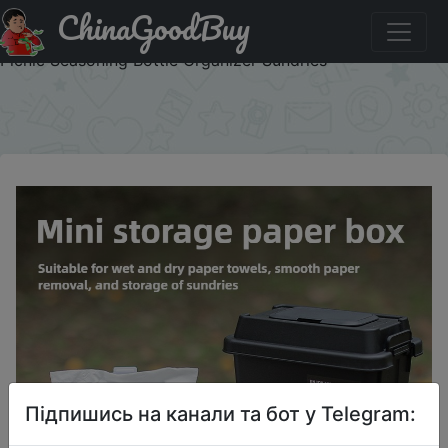
ChinaGoodBuy
Купити на розпродажі ISE MOUNT Outdoor Tissue Case
Desktop Napkin Paper Storage Box Portable 1.1L Camping
Picnic Seasoning Bottle Organizer Sundries
×
Підпишись на канали та бот у Telegram: