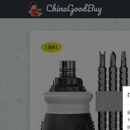
ChinaGoodBuy
Акція на Double-head Screwdriver Ratchet Screwdriver Set
Б
т
р