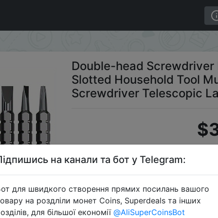
 Slotted Household Tool Multi-function Magnetic Screwdri
Double-head Screwdriver 
Slotted Household Tool Mu
Screwdriver Telescopic L
$3
Підпишись на канали та бот у Telegram:
C
от для швидкого створення прямих посилань вашого
овару на роздліли монет Coins, Superdeals та інших
озділів, для більшої економії
@AliSuperCoinsBot
Перейти 