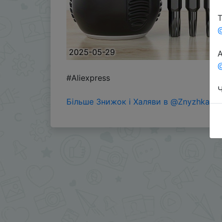
Т
2025-05-29
А
@
#Aliexpress
Ч
Більше Знижок і Халяви в @ZnyzhkaUA