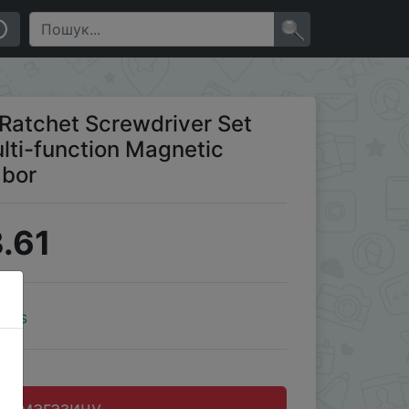
ver Telescopic Labor
×
Ratchet Screwdriver Set
lti-function Magnetic
abor
.61
oins
до магазину