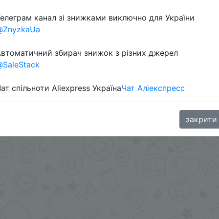
елеграм канал зі знижками виключно для України
@ZnyzkaUa
втоматичний збирач знижок з різних джерел
SaleStack
ат спільноти Aliexpress Україна
Чат Аліекспресс
закрити