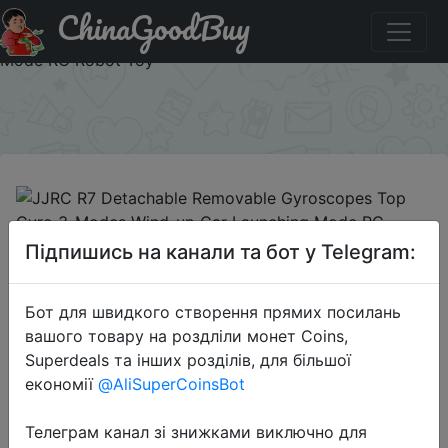
ChinaGoodBuy
Придбати по акціи JJRC R7 Detachable Removable
Gyroscopes Top Gyro 3-Modes Wind-up Car Launching
Mode RC Robot Toy
×
2019-06-17
Підпишись на канали та бот у Telegram:
JJRC R7 Detachable Removable
Gyroscopes Top Gyro 3-Modes
Бот для швидкого створення прямих посилань
Wind-up Car Launching Mode RC
вашого товару на роздліли монет Coins,
Robot Toy
Superdeals та інших розділів, для більшої
економії
@AliSuperCoinsBot
$5.99
Телеграм канал зі знижками виключно для