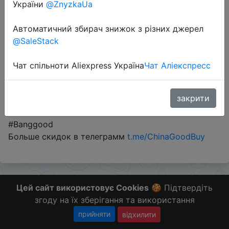
України
@ZnyzkaUa
Автоматичний збирач знижок з різних джерел
Sale
@SaleStack
Чат спільноти Aliexpress Україна
Чат Аліекспресс
Перейти до магазину
закрити
#Banggood
Больше скидок в телеграмм
t.me/ChinaGoodBuy
Цей сайт використовує Cookies
🍪 Підтвердіть
згоду на їх зберігання та використання
прийняти
відхилити