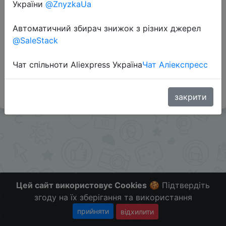
України
@ZnyzkaUa
Автоматичний збирач знижок з різних джерел
Перейти до магазину
@SaleStack
Чат спільноти Aliexpress Україна
Чат Аліекспресс
#Gearbest
Больше скидок в телеграмм
t.me/ChinaGoodBuy
закрити
Цей сайт використовує Cookies
🍪 Підтвердіть
згоду на їх зберігання та використання
прийняти
відхилити