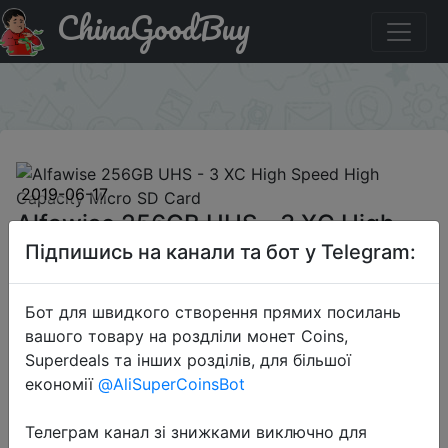
ChinaGoodBuy
Код на знижку C3ODDGS6Z4 Alfawise 256GB UHS - 3
XC High Speed High Capacity Micro SD Card
×
2019-06-17
Alfawise 256GB UHS - 3 XC High
Speed High Capacity Micro SD Card
Підпишись на канали та бот у Telegram:
Бот для швидкого створення прямих посилань
$30.99
вашого товару на роздліли монет Coins,
Superdeals та інших розділів, для більшої
економії
@AliSuperCoinsBot
Промокод:
"C3ODDGS6Z4"
Телеграм канал зі знижками виключно для