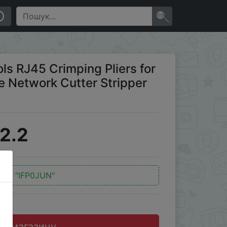
etwork Cutter Stripper Plier Multifuntion Tool
×
s RJ45 Crimping Pliers for
e Network Cutter Stripper
2.2
од:
"IFP0JUN"
до магазину