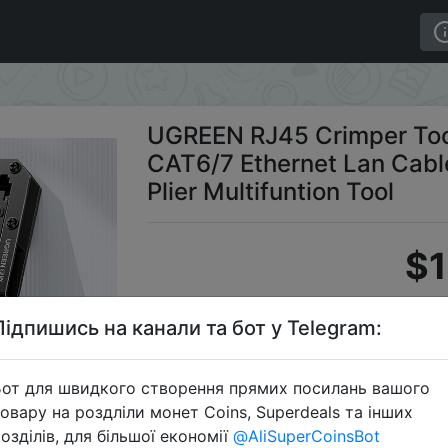
ls RJ45 Crimping Pliers for CAT6/7 Ethernet Lan Cable N
UGREEN RJ45 Crimper Tool
CAT6/7 Ethernet Lan Cabl
Plier Multifuntion Tool
$1
Підпишись на канали та бот у Telegram:
Промок
от для швидкого створення прямих посилань вашого
овару на роздліли монет Coins, Superdeals та інших
озділів, для більшої економії
@AliSuperCoinsBot
Перейти 