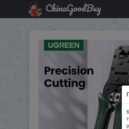
ChinaGoodBuy
Паридбати з промокодом IFP0JUN UGREEN RJ45 Crimper Too
Б
т
р