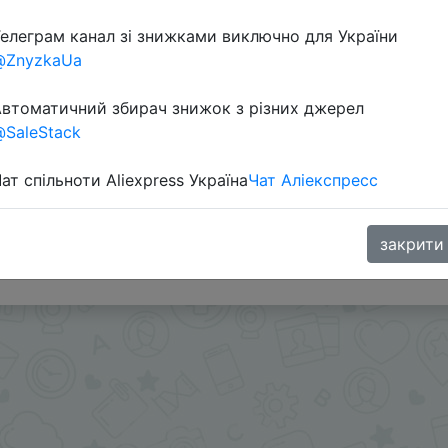
елеграм канал зі знижками виключно для України
@ZnyzkaUa
втоматичний збирач знижок з різних джерел
SaleStack
ат спільноти Aliexpress Україна
Чат Аліекспресс
IFPSC6T, IFPWJOW, IFP0JUN, IFPFNMU, IFPUQPZ, IFPWJOW
закрити