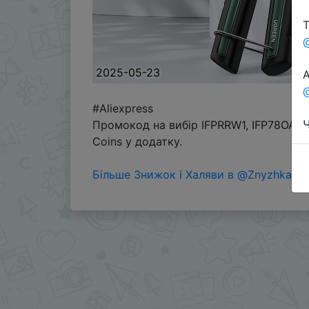
Т
2025-05-23
А
@
#Aliexpress
Ч
Промокод на вибір IFPRRW1, IFP78OA, 
Coins у додатку.
Більше Знижок і Халяви в @ZnyzhkaUA