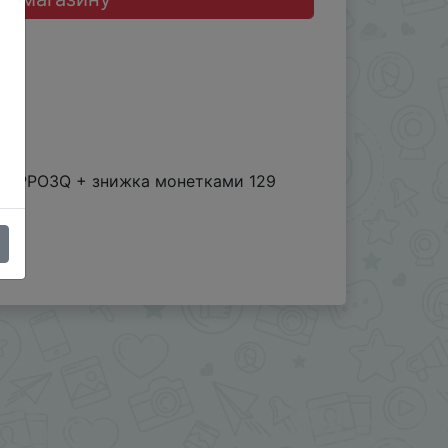
, IFPPO3Q + знижка монетками 129