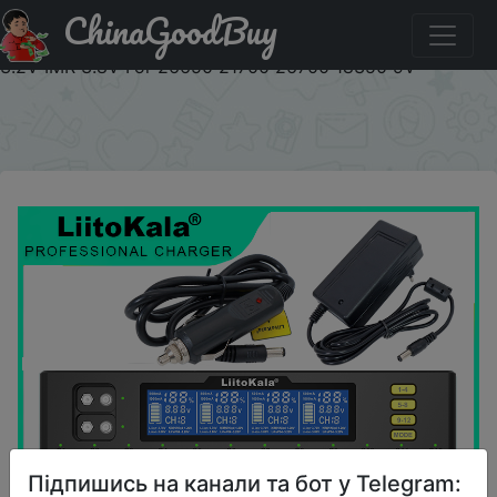
ChinaGoodBuy
Паридбати з промокодом IFPUKR8 LiitoKala Lii-S12 For
18650 Battery Charger Li-ion 3.7V NiMH 1.2V Li-FePO4
3.2V IMR 3.8V For 26650 21700 26700 18350 9V
×
Підпишись на канали та бот у Telegram: