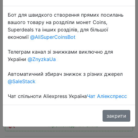
Бот для швидкого створення прямих посилань
вашого товару на роздліли монет Coins,
Superdeals та інших розділів, для більшої
економії
@AliSuperCoinsBot
2025-05-20
LiitoKala Lii-S12 For 18650 Battery
Телеграм канал зі знижками виключно для
Charger Li-ion 3.7V NiMH 1.2V Li-
України
@ZnyzkaUa
FePO4 3.2V IMR 3.8V For 26650
Автоматичний збирач знижок з різних джерел
21700 26700 18350 9V
@SaleStack
Чат спільноти Aliexpress Україна
Чат Аліекспресс
$20.68
закрити
Промокод:
"IFPUKR8"