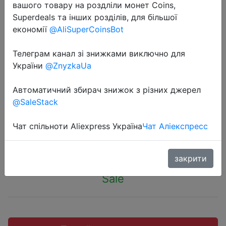
вашого товару на роздліли монет Coins,
Superdeals та інших розділів, для більшої
економії
@AliSuperCoinsBot
Телеграм канал зі знижками виключно для
2019-06-16
України
@ZnyzkaUa
SLUBAN Конструктор военной
серии 1 фигура, отправиться
Автоматичний збирач знижок з різних джерел
случайным образом
@SaleStack
Чат спільноти Aliexpress Україна
Чат Аліекспресс
$0.19
закрити
Sale