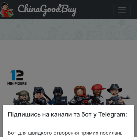
ChinaGoodBuy
Знижка на SLUBAN Конструктор военной серии 1
фигура, отправиться случайным образом
×
Підпишись на канали та бот у Telegram:
Бот для швидкого створення прямих посилань