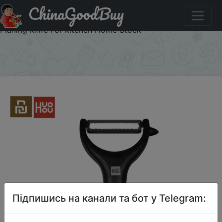
ChinaGoodBuy
Придбати по знижці Original Youpin Huohou Melon and
Fruit Peeler Stainless Steel fruit Peeler Multifunction
Planing knife For kitchen Home Stock
×
Підпишись на канали та бот у Telegram: