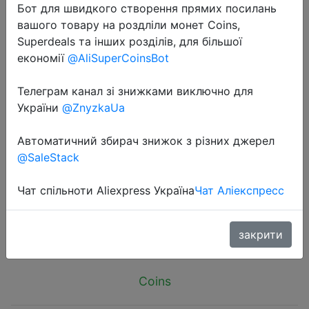
Бот для швидкого створення прямих посилань
вашого товару на роздліли монет Coins,
Superdeals та інших розділів, для більшої
економії
@AliSuperCoinsBot
Телеграм канал зі знижками виключно для
2025-05-09
України
@ZnyzkaUa
Original Youpin Huohou Melon and
Fruit Peeler Stainless Steel fruit
Автоматичний збирач знижок з різних джерел
Peeler Multifunction Planing knife
@SaleStack
For kitchen Home Stock
Чат спільноти Aliexpress Україна
Чат Аліекспресс
$2.5
закрити
Coins