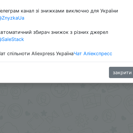
елеграм канал зі знижками виключно для України
@ZnyzkaUa
втоматичний збирач знижок з різних джерел
SaleStack
ат спільноти Aliexpress Україна
Чат Аліекспресс
.
закрити