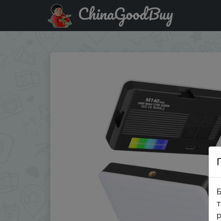
ChinaGoodBuy
Купити на розпродажі LED Video Light Photo Lighting Stu
Б
т
р