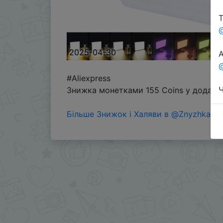
Т
2025-04-30
А
@
#Aliexpress
Ч
Знижка монетками 155 Coins у додатку
Більше Знижок і Халяви в @ZnyzhkaUA