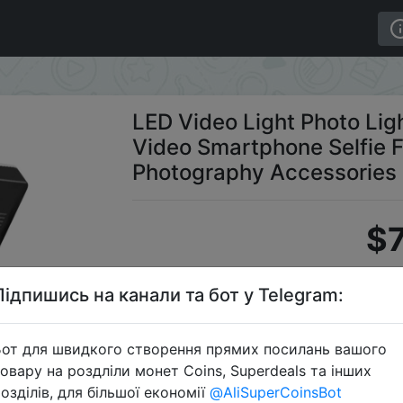
dio Rgb Light for Video Smartphone Selfie Fill Lights 20
LED Video Light Photo Ligh
Video Smartphone Selfie F
Photography Accessories
$7
Підпишись на канали та бот у Telegram:
C
от для швидкого створення прямих посилань вашого
овару на роздліли монет Coins, Superdeals та інших
озділів, для більшої економії
@AliSuperCoinsBot
Перейти 