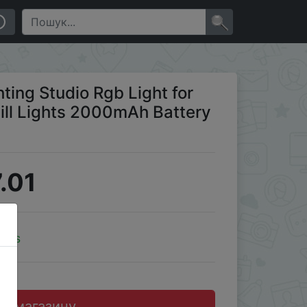
00mAh Battery Photography Accessories
×
ting Studio Rgb Light for
ill Lights 2000mAh Battery
.01
oins
до магазину