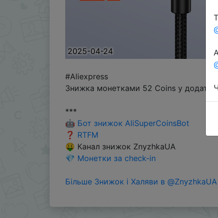
Т
2025-04-24
А
@
#Aliexpress
Ч
Знижка монетками 52 Coins у додатку.
***
🤖
Бот знижок AliSuperCoinsBot
❓
RTFM
🤑 Канал знижок ZnyzhkaUA
💎
Монетки за check-in
Більше Знижок і Халяви в @ZnyzhkaUA