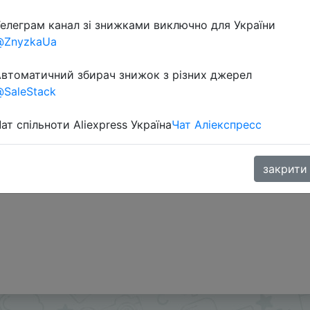
елеграм канал зі знижками виключно для України
@ZnyzkaUa
втоматичний збирач знижок з різних джерел
SaleStack
ат спільноти Aliexpress Україна
Чат Аліекспресс
закрити