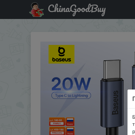
ChinaGoodBuy
Придбати по акціи Baseus 20W USB C Cable For iPhone 14
Б
т
р