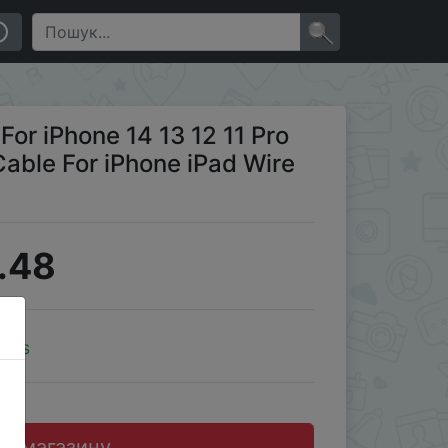
iPad Wire Cord For iPad Macbook
×
r iPhone 14 13 12 11 Pro
able For iPhone iPad Wire
.48
oins
до магазину