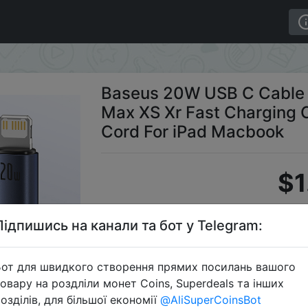
 13 12 11 Pro Max XS Xr Fast Charging Cable For iPhone 
Baseus 20W USB C Cable Fo
Max XS Xr Fast Charging C
Cord For iPad Macbook
$1
Підпишись на канали та бот у Telegram:
C
от для швидкого створення прямих посилань вашого
овару на роздліли монет Coins, Superdeals та інших
озділів, для більшої економії
@AliSuperCoinsBot
Перейти 