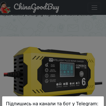
ChinaGoodBuy
Придбати по знижці IFP0JUN 12V/6A For Motorcycle
SUV Truck Smart Car Battery Charger Intelligent Pulse
Repair Battery Charging High Power Multifunctional
×
Підпишись на канали та бот у Telegram: