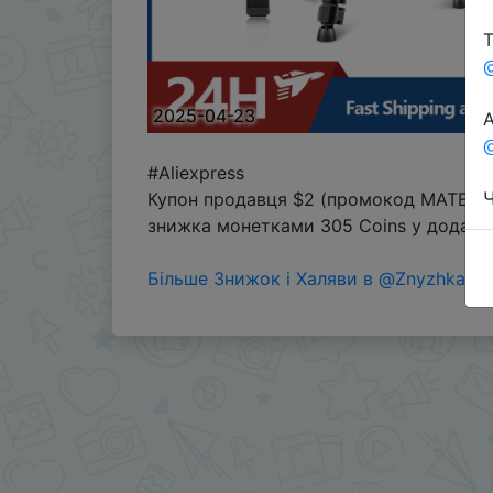
Т
2025-04-23
А
@
#Aliexpress
Ч
Купон продавця $2 (промокод MATEMACH
знижка монетками 305 Coins у додатку
Більше Знижок і Халяви в @ZnyzhkaUA