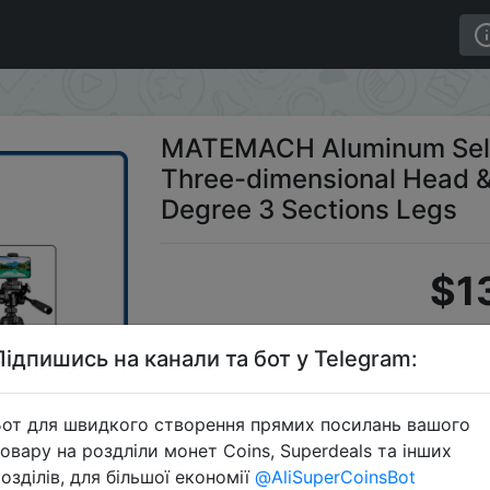
fie Live Tripod Mount With Three-dimensional Head & 
MATEMACH Aluminum Selfi
Three-dimensional Head 
Degree 3 Sections Legs
$1
Підпишись на канали та бот у Telegram:
Промокод
от для швидкого створення прямих посилань вашого
овару на роздліли монет Coins, Superdeals та інших
озділів, для більшої економії
@AliSuperCoinsBot
Перейти 