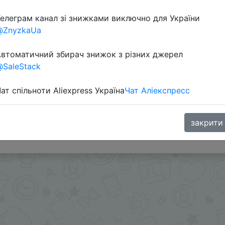
елеграм канал зі знижками виключно для України
@ZnyzkaUa
втоматичний збирач знижок з різних джерел
SaleStack
ат спільноти Aliexpress Україна
Чат Аліекспресс
002) + промокод на вибір IFP5RU1, IFPUKR8, IFPDTL6, I
.
закрити