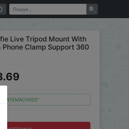
Phone Clamp Support 360 Degree 3 Sections Legs
×
e Live Tripod Mount With
& Phone Clamp Support 360
3.69
:
"MATEMACH002"
до магазину