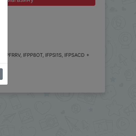
FPFRRV, IFPP8OT, IFPSI1S, IFPSACD +