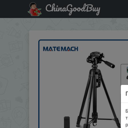
ChinaGoodBuy
Придбати по знижці MATEMACH002 MATEMACH Aluminum Sel
Б
т
р