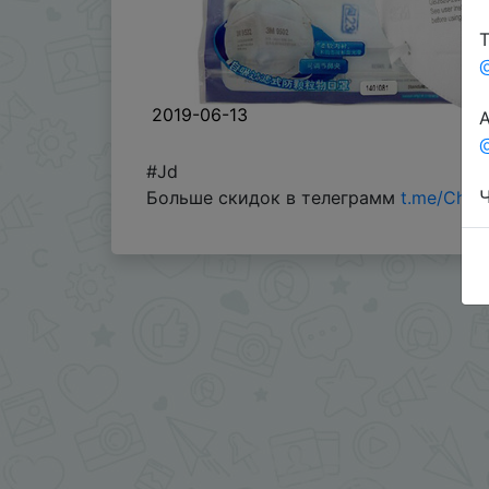
Т
2019-06-13
А
@
#Jd
Ч
Больше скидок в телеграмм
t.me/Chin