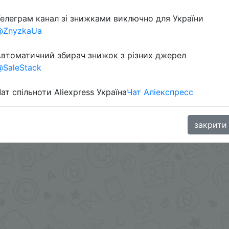
елеграм канал зі знижками виключно для України
@ZnyzkaUa
втоматичний збирач знижок з різних джерел
SaleStack
ат спільноти Aliexpress Україна
Чат Аліекспресс
aGoodBuy
закрити