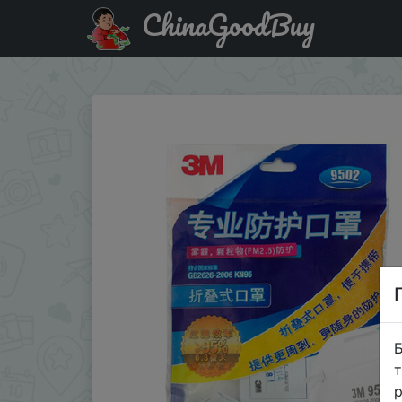
ChinaGoodBuy
Придбати по акціи 3M маска 9502 KN95 защитная маска
Б
т
р