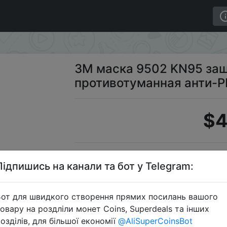
 наголовник противотуманная анти-PM2.5 маска (5 шт.
3M маска 9502 KN95 защ
противотуманная анти-PM
$4
S
Підпишись на канали та бот у Telegram:
от для швидкого створення прямих посилань вашого
овару на роздліли монет Coins, Superdeals та інших
Перейти 
озділів, для більшої економії
@AliSuperCoinsBot