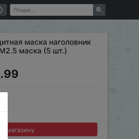
)
×
итная маска наголовник
2.5 маска (5 шт.)
.99
ale
до магазину