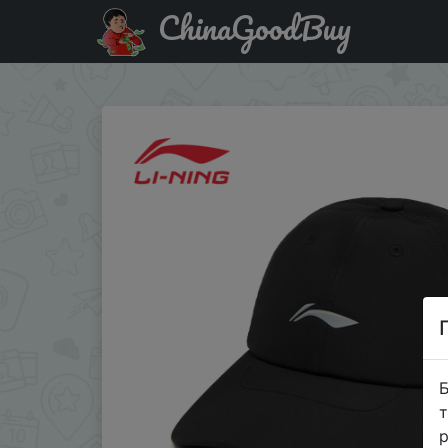
ChinaGoodBuy
Купити по знижці IFPRRW1 Li-Ning Unisex Running Baseb
Б
т
р