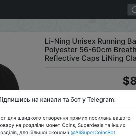
all Cap AT._UV-50+ Polyester 56-60cm Breathable Men Wo
Li-Ning Unisex Running B
Polyester 56-60cm Brea
Reflective Caps LiNing C
$8
Підпишись на канали та бот у Telegram:
Промо
от для швидкого створення прямих посилань вашого
овару на роздліли монет Coins, Superdeals та інших
озділів, для більшої економії
@AliSuperCoinsBot
Перейти 