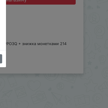
, IFPPO3Q + знижка монетками 214