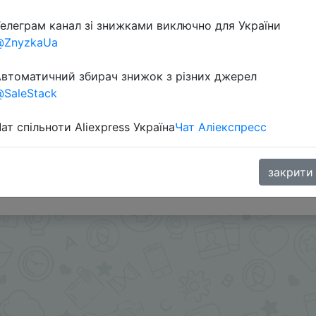
елеграм канал зі знижками виключно для України
@ZnyzkaUa
втоматичний збирач знижок з різних джерел
SaleStack
ат спільноти Aliexpress Україна
Чат Аліекспресс
IFPSC6T, IFPWJOW, IFP0JUN, IFPFNMU, IFPUQPZ, IFPWJOW
закрити