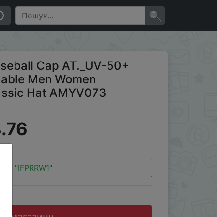
men Reflective Caps LiNing Classic Hat AMYV073
×
aseball Cap AT._UV-50+
thable Men Women
lassic Hat AMYV073
.76
код:
"IFPRRW1"
до магазину