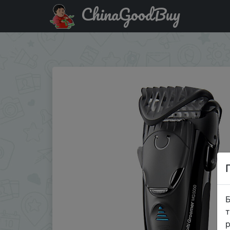
ChinaGoodBuy
Придбати по знижці заменить Braun электробритва M
бритвы заправки.
Б
т
р