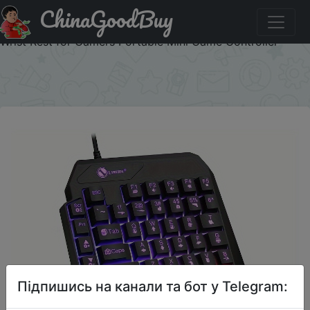
ChinaGoodBuy
Придбати по знижці Compact One-Handed Gaming
Keyboard with RGB Backlight 35 Ergonomic Keys USB
Wrist Rest for Gamers Portable Mini Game Controller
×
Підпишись на канали та бот у Telegram: