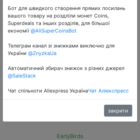
Бот для швидкого створення прямих посилань
вашого товару на роздліли монет Coins,
Superdeals та інших розділів, для більшої
економії
@AliSuperCoinsBot
2025-04-15
Телеграм канал зі знижками виключно для
Compact One-Handed Gaming
України
@ZnyzkaUa
Keyboard with RGB Backlight 35
Автоматичний збирач знижок з різних джерел
Ergonomic Keys USB Wrist Rest for
@SaleStack
Gamers Portable Mini Game
Controller
Чат спільноти Aliexpress Україна
Чат Аліекспресс
$4.4
закрити
EarlyBirds