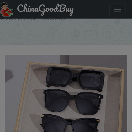
ChinaGoodBuy
Знижка на 2/4/5 PCS Fashion Cat Eye Square Pilot Frame
Plastic Frame Women Sunglasses For Men Daily Life
Shades Eyewear Accessories.
×