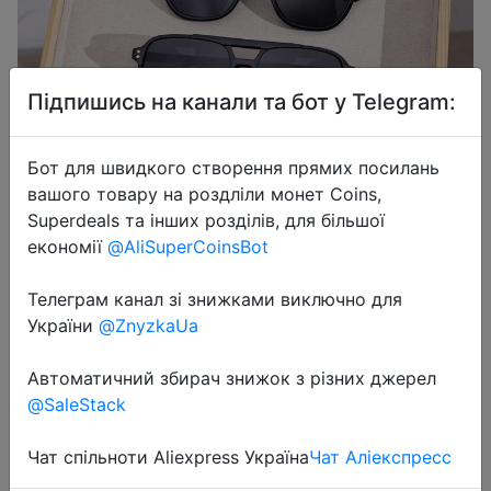
Підпишись на канали та бот у Telegram:
Бот для швидкого створення прямих посилань
вашого товару на роздліли монет Coins,
Superdeals та інших розділів, для більшої
економії
@AliSuperCoinsBot
Телеграм канал зі знижками виключно для
2025-04-05
України
@ZnyzkaUa
2/4/5 PCS Fashion Cat Eye Square
Pilot Frame Plastic Frame Women
Автоматичний збирач знижок з різних джерел
Sunglasses For Men Daily Life
@SaleStack
Shades Eyewear Accessories.
Чат спільноти Aliexpress Україна
Чат Аліекспресс