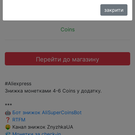
$1.84
закрити
Coins
Перейти до магазину
#Aliexpress
Знижка монетками 4-6 Coins у додатку.
***
🤖
Бот знижок AliSuperCoinsBot
❓
RTFM
🤑 Канал знижок ZnyzhkaUA
💎
Монетки за check-in