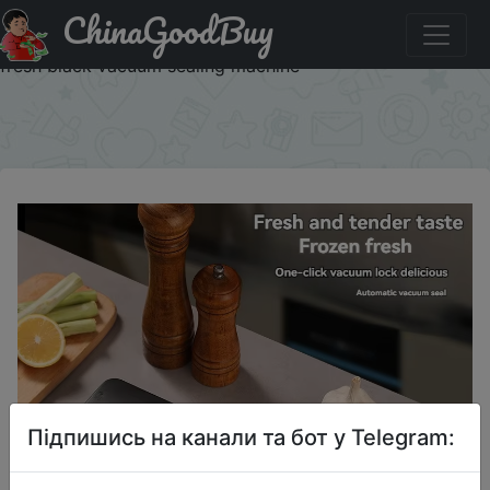
ChinaGoodBuy
Знижка на 2025 220V/110V electric vacuum sealant
packaging machine, with vacuum bag link household food
fresh black vacuum sealing machine
×
Підпишись на канали та бот у Telegram: