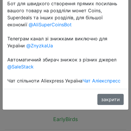
Бот для швидкого створення прямих посилань
вашого товару на роздліли монет Coins,
Superdeals та інших розділів, для більшої
економії
@AliSuperCoinsBot
Телеграм канал зі знижками виключно для
2025-04-03
України
@ZnyzkaUa
2025 220V/110V electric vacuum
sealant packaging machine, with
Автоматичний збирач знижок з різних джерел
vacuum bag link household food
@SaleStack
fresh black vacuum sealing machine
Чат спільноти Aliexpress Україна
Чат Аліекспресс
$5.81
закрити
EarlyBirds