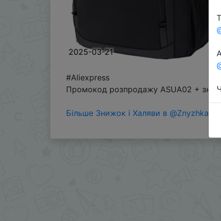
Т
2025-03-21
А
@
#Aliexpress
Ч
Промокод розпродажу ASUA02 + знижк
Більше Знижок і Халяви в @ZnyzhkaUA