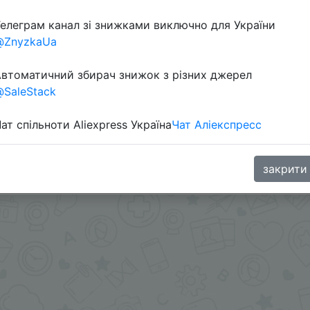
елеграм канал зі знижками виключно для України
@ZnyzkaUa
втоматичний збирач знижок з різних джерел
SaleStack
ат спільноти Aliexpress Україна
Чат Аліекспресс
а монетками 309 Coins у додатку.
закрити