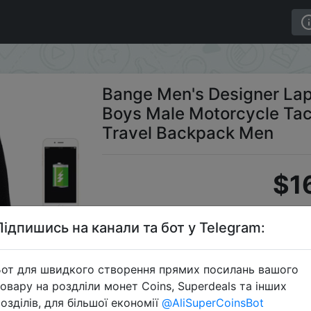
chool Bags for Boys Male Motorcycle Tactical Business 
Bange Men's Designer Lap
Boys Male Motorcycle Tac
Travel Backpack Men
$1
Підпишись на канали та бот у Telegram:
Промо
от для швидкого створення прямих посилань вашого
овару на роздліли монет Coins, Superdeals та інших
озділів, для більшої економії
@AliSuperCoinsBot
Перейти 