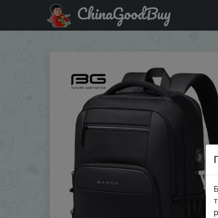
ChinaGoodBuy
Код на знижку ASUA02 Bange Men's Designer Laptop Bag S
Б
т
р