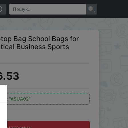
Sports Travel Backpack Men
×
top Bag School Bags for
tical Business Sports
6.53
код:
"ASUA02"
до магазину