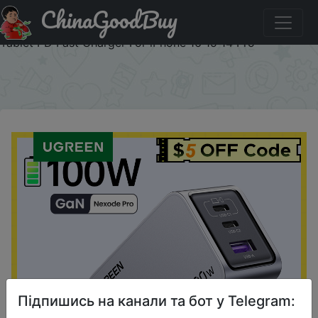
ChinaGoodBuy
Код на знижку CSFK3M UGREEN 100W GaN Charger USB
C Charger QC4.0 3.0 Quick Charge For Macbook Laptop
Tablet PD Fast Charger For iPhone 16 15 14 Pro
×
Підпишись на канали та бот у Telegram: