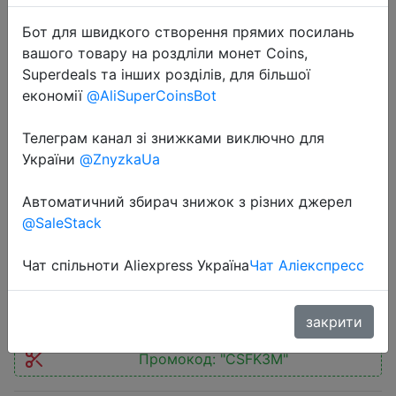
Бот для швидкого створення прямих посилань
вашого товару на роздліли монет Coins,
Superdeals та інших розділів, для більшої
економії
@AliSuperCoinsBot
2025-03-21
Телеграм канал зі знижками виключно для
UGREEN 100W GaN Charger USB C
України
@ZnyzkaUa
Charger QC4.0 3.0 Quick Charge
For Macbook Laptop Tablet PD Fast
Автоматичний збирач знижок з різних джерел
Charger For iPhone 16 15 14 Pro
@SaleStack
Чат спільноти Aliexpress Україна
Чат Аліекспресс
$23.76
закрити
Промокод:
"CSFK3M"