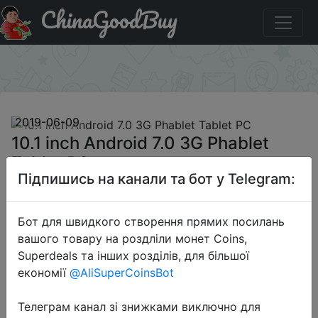
ChinaGoodBuy
Придбати по акціи 10.1 inch Android 7.0 3G Phablet
Tablet PC
×
2019-06-09
10.1 inch Android 7.0 3G Phablet
Tablet PC
Підпишись на канали та бот у Telegram:
$90.99
Бот для швидкого створення прямих посилань
вашого товару на роздліли монет Coins,
Superdeals та інших розділів, для більшої
Sale
економії
@AliSuperCoinsBot
Телеграм канал зі знижками виключно для