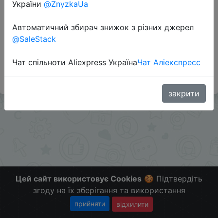
України
@ZnyzkaUa
Перейти до магазину
Автоматичний збирач знижок з різних джерел
@SaleStack
#Gearbest
Чат спільноти Aliexpress Україна
Чат Аліекспресс
Больше скидок в телеграмм
t.me/ChinaGoodBuy
закрити
Цей сайт використовує Cookies
🍪 Підтвердіть
згоду на їх зберігання та використання
прийняти
відхилити