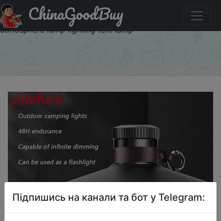
ChinaGoodBuy
Придбати по знижці LiitoKala LF-818 Outdoor camping
lamp long battery life portable multifunctional retro
atmosphere lamp lighting tent lamp
×
Підпишись на канали та бот у Telegram: