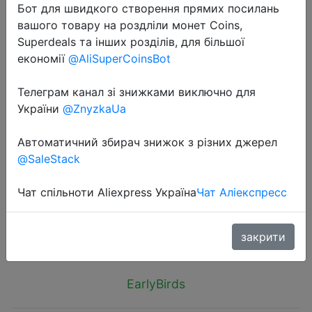
Бот для швидкого створення прямих посилань
вашого товару на роздліли монет Coins,
Superdeals та інших розділів, для більшої
економії
@AliSuperCoinsBot
Телеграм канал зі знижками виключно для
2025-03-19
України
@ZnyzkaUa
LiitoKala LF-818 Outdoor camping
lamp long battery life portable
Автоматичний збирач знижок з різних джерел
multifunctional retro atmosphere
@SaleStack
lamp lighting tent lamp
Чат спільноти Aliexpress Україна
Чат Аліекспресс
$7.9
закрити
EarlyBirds