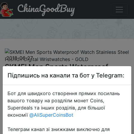
ChinaGoodBuy
Придбати по акціи SKMEI Men Sports Waterproof Watch
Stainless Steel Fashion Digital Wristwatches - GOLD
×
2018-06-27
SKMEI Men Sports Waterproof
Watch Stainless Steel Fashion
Підпишись на канали та бот у Telegram:
Digital Wristwatches - GOLD
Бот для швидкого створення прямих посилань
вашого товару на роздліли монет Coins,
$7.99
Superdeals та інших розділів, для більшої
економії
@AliSuperCoinsBot
Телеграм канал зі знижками виключно для
Email Only