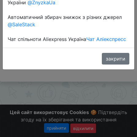
України
@ZnyzkaUa
Автоматичний збирач знижок з різних джерел
@SaleStack
Перейти до магазину
Чат спільноти Aliexpress Україна
Чат Аліекспресс
Применяются поинты, цена с поинтами опускается
до $5.80
закрити
Больше скидок в телеграмм t.me/ChinaGoodBuy
Цей сайт використовує Cookies
🍪 Підтвердіть
згоду на їх зберігання та використання
прийняти
відхилити